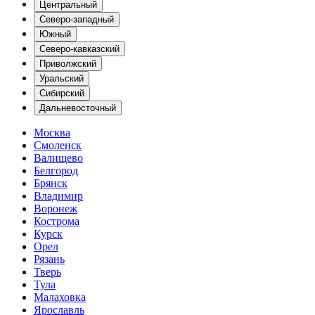
Центральный
Северо-западный
Южный
Северо-кавказский
Приволжский
Уральский
Сибирский
Дальневосточный
Москва
Смоленск
Валищево
Белгород
Брянск
Владимир
Воронеж
Кострома
Курск
Орел
Рязань
Тверь
Тула
Малаховка
Ярославль