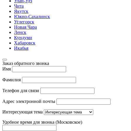
Улан-Удэ
Чита
Якутск
Южно-Сахалинск
Углегорск
Новая Чара
Ленск
Кундуми
Хабаровск
Икабья
Заказ обратного звонка
Имя
Фамилия
Телефон для связи
Адрес электронной почты
Интересующая тема
Удобное время для звонка (Московское)