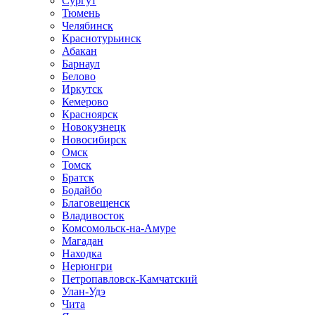
Сургут
Тюмень
Челябинск
Краснотурьинск
Абакан
Барнаул
Белово
Иркутск
Кемерово
Красноярск
Новокузнецк
Новосибирск
Омск
Томск
Братск
Бодайбо
Благовещенск
Владивосток
Комсомольск-на-Амуре
Магадан
Находка
Нерюнгри
Петропавловск-Камчатский
Улан-Удэ
Чита