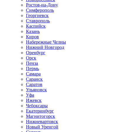
Ростов-на-Дону
Симферополь
Георгиевск
Ставрополь
Каспийск
Казань
Киров
Набережные Челны
Нижний Новгород
Оренбург
Орск
Пенза
Пермь
Самара
Саранск
Саратов
Ульяновск
Уфа
Ижевск
Чебоксары
Екатеринбург
Магнитогорск
Нижневартовск
Новый Уренгой