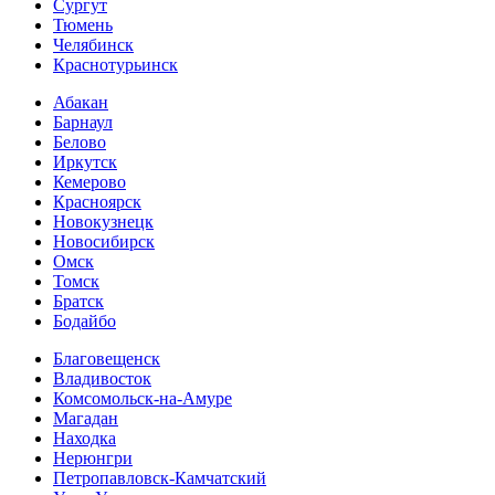
Сургут
Тюмень
Челябинск
Краснотурьинск
Абакан
Барнаул
Белово
Иркутск
Кемерово
Красноярск
Новокузнецк
Новосибирск
Омск
Томск
Братск
Бодайбо
Благовещенск
Владивосток
Комсомольск-на-Амуре
Магадан
Находка
Нерюнгри
Петропавловск-Камчатский