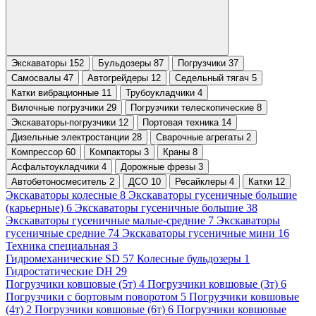
Экскаваторы 152
Бульдозеры 87
Погрузчики 37
Самосвалы 47
Автогрейдеры 12
Седельный тягач 5
Катки вибрационные 11
Трубоукладчики 4
Вилочные погрузчики 29
Погрузчики телескопические 8
Экскаваторы-погрузчики 12
Портовая техника 14
Дизельные электростанции 28
Сварочные агрегаты 2
Компрессор 60
Компакторы 3
Краны 8
Асфальтоукладчики 4
Дорожные фрезы 3
Автобетоносмеситель 2
ДСО 10
Ресайклеры 4
Катки 12
Экскаваторы колесные 8
Экскаваторы гусеничные большие
(карьерные) 6
Экскаваторы гусеничные большие 38
Экскаваторы гусеничные малые-средние 7
Экскаваторы
гусеничные средние 74
Экскаваторы гусеничные мини 16
Техника специальная 3
Гидромеханические SD 57
Колесные бульдозеры 1
Гидростатические DH 29
Погрузчики ковшовые (5т) 4
Погрузчики ковшовые (3т) 6
Погрузчики с бортовым поворотом 5
Погрузчики ковшовые
(4т) 2
Погрузчики ковшовые (6т) 6
Погрузчики ковшовые