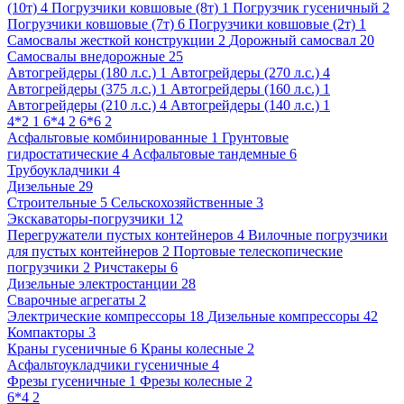
(10т) 4
Погрузчики ковшовые (8т) 1
Погрузчик гусеничный 2
Погрузчики ковшовые (7т) 6
Погрузчики ковшовые (2т) 1
Самосвалы жесткой конструкции 2
Дорожный самосвал 20
Самосвалы внедорожные 25
Автогрейдеры (180 л.с.) 1
Автогрейдеры (270 л.с.) 4
Автогрейдеры (375 л.с.) 1
Автогрейдеры (160 л.с.) 1
Автогрейдеры (210 л.с.) 4
Автогрейдеры (140 л.с.) 1
4*2 1
6*4 2
6*6 2
Асфальтовые комбинированные 1
Грунтовые
гидростатические 4
Асфальтовые тандемные 6
Трубоукладчики 4
Дизельные 29
Строительные 5
Сельскохозяйственные 3
Экскаваторы-погрузчики 12
Перегружатели пустых контейнеров 4
Вилочные погрузчики
для пустых контейнеров 2
Портовые телескопические
погрузчики 2
Ричстакеры 6
Дизельные электростанции 28
Сварочные агрегаты 2
Электрические компрессоры 18
Дизельные компрессоры 42
Компакторы 3
Краны гусеничные 6
Краны колесные 2
Асфальтоукладчики гусеничные 4
Фрезы гусеничные 1
Фрезы колесные 2
6*4 2