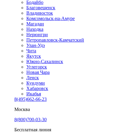
Бодайбо
Благовещенск
Владивосток
Комсомольск-на-Амуре
Магадан
Находка
Нерюнгри
Петропавловск-Камчатский
Улан-Удэ
Чита
Якутск
Южно-Сахалинск
Углегорск
Новая Чара
Ленск
Кундуми
Хабаровск
Икабья
8(495)662-66-23
Москва
8(800)700-03-30
Бесплатная линия