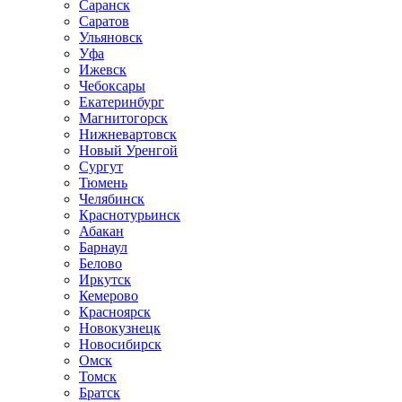
Саранск
Саратов
Ульяновск
Уфа
Ижевск
Чебоксары
Екатеринбург
Магнитогорск
Нижневартовск
Новый Уренгой
Сургут
Тюмень
Челябинск
Краснотурьинск
Абакан
Барнаул
Белово
Иркутск
Кемерово
Красноярск
Новокузнецк
Новосибирск
Омск
Томск
Братск