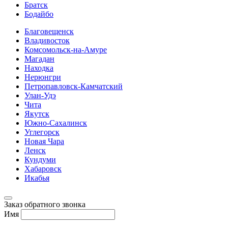
Братск
Бодайбо
Благовещенск
Владивосток
Комсомольск-на-Амуре
Магадан
Находка
Нерюнгри
Петропавловск-Камчатский
Улан-Удэ
Чита
Якутск
Южно-Сахалинск
Углегорск
Новая Чара
Ленск
Кундуми
Хабаровск
Икабья
Заказ обратного звонка
Имя