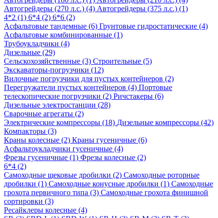
Автогрейдеры (270 л.с.) (4)
Автогрейдеры (375 л.с.) (1)
4*2 (1)
6*4 (2)
6*6 (2)
Асфальтовые тандемные (6)
Грунтовые гидростатические (4)
Асфальтовые комбинированные (1)
Трубоукладчики (4)
Дизельные (29)
Сельскохозяйственные (3)
Строительные (5)
Экскаваторы-погрузчики (12)
Вилочные погрузчики для пустых контейнеров (2)
Перегружатели пустых контейнеров (4)
Портовые
телескопические погрузчики (2)
Ричстакеры (6)
Дизельные электростанции (28)
Сварочные агрегаты (2)
Электрические компрессоры (18)
Дизельные компрессоры (42)
Компакторы (3)
Краны колесные (2)
Краны гусеничные (6)
Асфальтоукладчики гусеничные (4)
Фрезы гусеничные (1)
Фрезы колесные (2)
6*4 (2)
Самоходные щековые дробилки (2)
Самоходные роторные
дробилки (1)
Самоходные конусные дробилки (1)
Самоходные
грохота первичного типа (3)
Самоходные грохота финишной
сортировки (3)
Ресайклеры колесные (4)