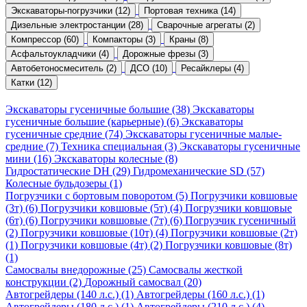
Экскаваторы-погрузчики (12)
Портовая техника (14)
Дизельные электростанции (28)
Сварочные агрегаты (2)
Компрессор (60)
Компакторы (3)
Краны (8)
Асфальтоукладчики (4)
Дорожные фрезы (3)
Автобетоносмеситель (2)
ДСО (10)
Ресайклеры (4)
Катки (12)
Экскаваторы гусеничные большие (38)
Экскаваторы
гусеничные большие (карьерные) (6)
Экскаваторы
гусеничные средние (74)
Экскаваторы гусеничные малые-
средние (7)
Техника специальная (3)
Экскаваторы гусеничные
мини (16)
Экскаваторы колесные (8)
Гидростатические DH (29)
Гидромеханические SD (57)
Колесные бульдозеры (1)
Погрузчики с бортовым поворотом (5)
Погрузчики ковшовые
(3т) (6)
Погрузчики ковшовые (5т) (4)
Погрузчики ковшовые
(6т) (6)
Погрузчики ковшовые (7т) (6)
Погрузчик гусеничный
(2)
Погрузчики ковшовые (10т) (4)
Погрузчики ковшовые (2т)
(1)
Погрузчики ковшовые (4т) (2)
Погрузчики ковшовые (8т)
(1)
Самосвалы внедорожные (25)
Самосвалы жесткой
конструкции (2)
Дорожный самосвал (20)
Автогрейдеры (140 л.с.) (1)
Автогрейдеры (160 л.с.) (1)
Автогрейдеры (180 л.с.) (1)
Автогрейдеры (210 л.с.) (4)