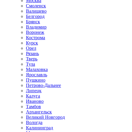
Москва
Смоленск
Валищево
Белгород
Брянск
Владимир
Воронеж
Кострома
Курск
Орел
Рязань
Тверь
Тула
Малаховка
Ярославль
Пушкино
Петрово-Дальнее
Липецк
Калуга
Иваново
Тамбов
Архангельск
Великий Новгород
Вологда
Калининград