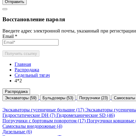
Отправить
Восстановление пароля
Введите адрес электронной почты, указанный при регистрации
Email
*
Получить ссылку
Главная
Распродажа
Седельный тягач
4*2
Распродажа
Экскаваторы (59)
Бульдозеры (53)
Погрузчики (23)
Самосвалы 
Экскаваторы гусеничные большие (17)
Экскаваторы гусеничны
Гидростатические DH (7)
Гидромеханические SD (46)
Погрузчики с бортовым поворотом (17)
Погрузчики ковшовые (
Самосвалы внедорожные (4)
Дизельные (6)