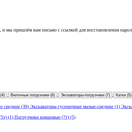
, и мы пришлём вам письмо с ссылкой для восстановления парол
(4)
Вилочные погрузчики (6)
Экскаваторы-погрузчики (7)
Катки (5)
е средние (39)
Экскаваторы гусеничные малые-средние (1)
Экск
5т) (1)
Погрузчики ковшовые (7т) (5)