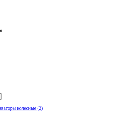
я
аваторы колесные (2)