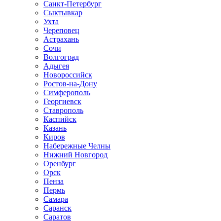
Санкт-Петербург
Сыктывкар
Ухта
Череповец
Астрахань
Сочи
Волгоград
Адыгея
Новороссийск
Ростов-на-Дону
Симферополь
Георгиевск
Ставрополь
Каспийск
Казань
Киров
Набережные Челны
Нижний Новгород
Оренбург
Орск
Пенза
Пермь
Самара
Саранск
Саратов