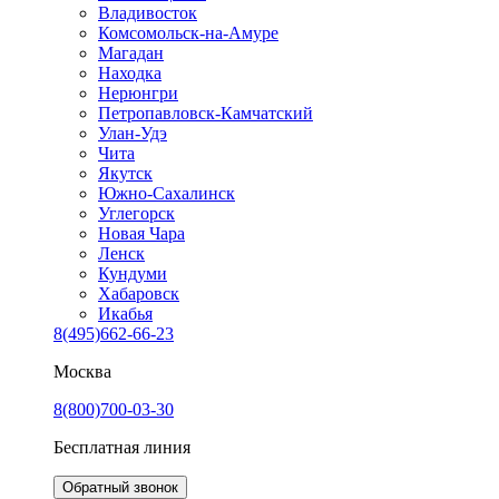
Владивосток
Комсомольск-на-Амуре
Магадан
Находка
Нерюнгри
Петропавловск-Камчатский
Улан-Удэ
Чита
Якутск
Южно-Сахалинск
Углегорск
Новая Чара
Ленск
Кундуми
Хабаровск
Икабья
8(495)662-66-23
Москва
8(800)700-03-30
Бесплатная линия
Обратный звонок