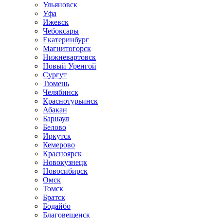
Ульяновск
Уфа
Ижевск
Чебоксары
Екатеринбург
Магнитогорск
Нижневартовск
Новый Уренгой
Сургут
Тюмень
Челябинск
Краснотурьинск
Абакан
Барнаул
Белово
Иркутск
Кемерово
Красноярск
Новокузнецк
Новосибирск
Омск
Томск
Братск
Бодайбо
Благовещенск