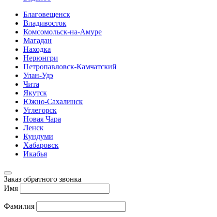
Благовещенск
Владивосток
Комсомольск-на-Амуре
Магадан
Находка
Нерюнгри
Петропавловск-Камчатский
Улан-Удэ
Чита
Якутск
Южно-Сахалинск
Углегорск
Новая Чара
Ленск
Кундуми
Хабаровск
Икабья
Заказ обратного звонка
Имя
Фамилия