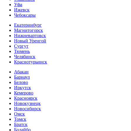
Уфа
Ижевск
Чебоксары
Екатеринбург
Магнитогорск
Нижневартовск
Новый Уренгой
Сургут
Тюмень
Челябинск
Краснотурьинск
Абакан
Барнаул
Белово
Иркутск
Кемерово
Красноярск
Новокузнецк
Новосибирск
Омск
Томск
Братск
Бодайбо