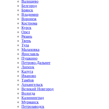
Валищево
Белгород
Брянск
Владимир
Воронеж
Кострома
Курск
Орел
Рязань
Тверь
Тула
Малаховка
Ярославль
Пушкино
Петрово-Дальнее
Липецк
Калуга
Иваново
Тамбов
Архангельск
Великий Новгород
Вологда
Калининград
Мурманск
Петрозаводск