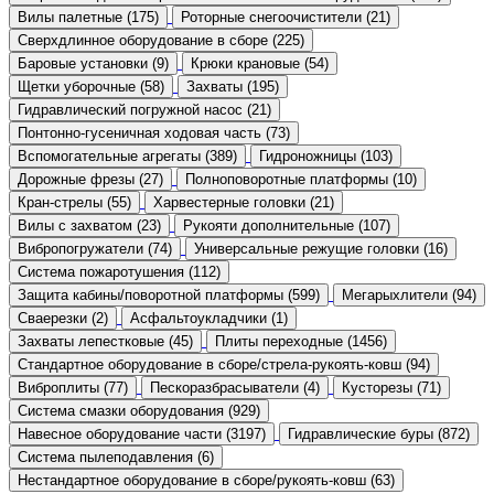
Вилы палетные (175)
Роторные снегоочистители (21)
Сверхдлинное оборудование в сборе (225)
Баровые установки (9)
Крюки крановые (54)
Щетки уборочные (58)
Захваты (195)
Гидравлический погружной насос (21)
Понтонно-гусеничная ходовая часть (73)
Вспомогательные агрегаты (389)
Гидроножницы (103)
Дорожные фрезы (27)
Полноповоротные платформы (10)
Кран-стрелы (55)
Харвестерные головки (21)
Вилы с захватом (23)
Рукояти дополнительные (107)
Вибропогружатели (74)
Универсальные режущие головки (16)
Система пожаротушения (112)
Защита кабины/поворотной платформы (599)
Мегарыхлители (94)
Сваерезки (2)
Асфальтоукладчики (1)
Захваты лепестковые (45)
Плиты переходные (1456)
Стандартное оборудование в сборе/стрела-рукоять-ковш (94)
Виброплиты (77)
Пескоразбрасыватели (4)
Кусторезы (71)
Система смазки оборудования (929)
Навесное оборудование части (3197)
Гидравлические буры (872)
Система пылеподавления (6)
Нестандартное оборудование в сборе/рукоять-ковш (63)