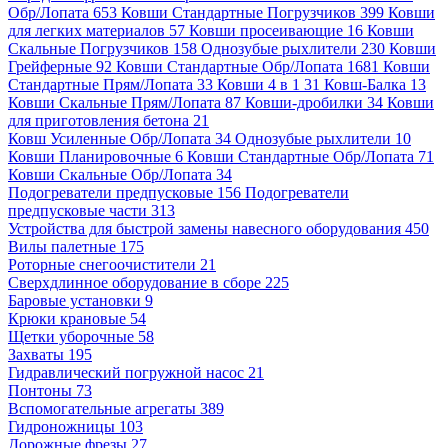
Обр/Лопата 653
Ковши Стандартные Погрузчиков 399
Ковши
для легких материалов 57
Ковши просеивающие 16
Ковши
Скальные Погрузчиков 158
Однозубые рыхлители 230
Ковши
Грейферные 92
Ковши Стандартные Обр/Лопата 1681
Ковши
Стандартные Прям/Лопата 33
Ковши 4 в 1 31
Ковш-Балка 13
Ковши Скальные Прям/Лопата 87
Ковши-дробилки 34
Ковши
для приготовления бетона 21
Ковш Усиленные Обр/Лопата 34
Однозубые рыхлители 10
Ковши Планировочные 6
Ковши Стандартные Обр/Лопата 71
Ковши Скальные Обр/Лопата 34
Подогреватели предпусковые 156
Подогреватели
предпусковые части 313
Устройства для быстрой замены навесного оборудования 450
Вилы палетные 175
Роторные снегоочистители 21
Сверхдлинное оборудование в сборе 225
Баровые установки 9
Крюки крановые 54
Щетки уборочные 58
Захваты 195
Гидравлический погружной насос 21
Понтоны 73
Вспомогательные агрегаты 389
Гидроножницы 103
Дорожные фрезы 27