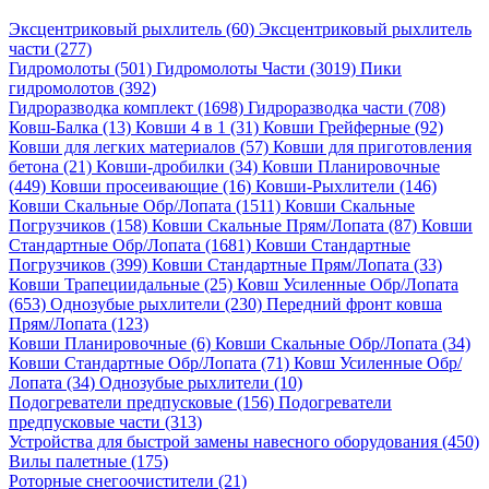
Эксцентриковый рыхлитель (60)
Эксцентриковый рыхлитель
части (277)
Гидромолоты (501)
Гидромолоты Части (3019)
Пики
гидромолотов (392)
Гидроразводка комплект (1698)
Гидроразводка части (708)
Ковш-Балка (13)
Ковши 4 в 1 (31)
Ковши Грейферные (92)
Ковши для легких материалов (57)
Ковши для приготовления
бетона (21)
Ковши-дробилки (34)
Ковши Планировочные
(449)
Ковши просеивающие (16)
Ковши-Рыхлители (146)
Ковши Скальные Обр/Лопата (1511)
Ковши Скальные
Погрузчиков (158)
Ковши Скальные Прям/Лопата (87)
Ковши
Стандартные Обр/Лопата (1681)
Ковши Стандартные
Погрузчиков (399)
Ковши Стандартные Прям/Лопата (33)
Ковши Трапециидальные (25)
Ковш Усиленные Обр/Лопата
(653)
Однозубые рыхлители (230)
Передний фронт ковша
Прям/Лопата (123)
Ковши Планировочные (6)
Ковши Скальные Обр/Лопата (34)
Ковши Стандартные Обр/Лопата (71)
Ковш Усиленные Обр/
Лопата (34)
Однозубые рыхлители (10)
Подогреватели предпусковые (156)
Подогреватели
предпусковые части (313)
Устройства для быстрой замены навесного оборудования (450)
Вилы палетные (175)
Роторные снегоочистители (21)