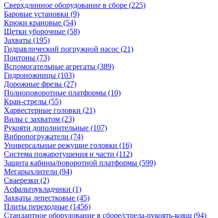
Сверхдлинное оборудование в сборе (225)
Баровые установки (9)
Крюки крановые (54)
Щетки уборочные (58)
Захваты (195)
Гидравлический погружной насос (21)
Понтоны (73)
Вспомогательные агрегаты (389)
Гидроножницы (103)
Дорожные фрезы (27)
Полноповоротные платформы (10)
Кран-стрелы (55)
Харвестерные головки (21)
Вилы с захватом (23)
Рукояти дополнительные (107)
Вибропогружатели (74)
Универсальные режущие головки (16)
Система пожаротушения и части (112)
Защита кабины/поворотной платформы (599)
Мегарыхлители (94)
Сваерезки (2)
Асфальтоукладчики (1)
Захваты лепестковые (45)
Плиты переходные (1456)
Стандартное оборудование в сборе/стрела-рукоять-ковш (94)