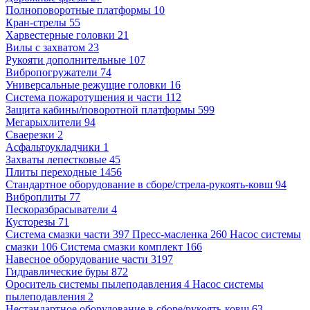
Полноповоротные платформы 10
Кран-стрелы 55
Харвестерные головки 21
Вилы с захватом 23
Рукояти дополнительные 107
Вибропогружатели 74
Универсальные режущие головки 16
Система пожаротушения и части 112
Защита кабины/поворотной платформы 599
Мегарыхлители 94
Сваерезки 2
Асфальтоукладчики 1
Захваты лепестковые 45
Плиты переходные 1456
Стандартное оборудование в сборе/стрела-рукоять-ковш 94
Виброплиты 77
Пескоразбрасыватели 4
Кусторезы 71
Система смазки части 397
Пресс-масленка 260
Насос системы
смазки 106
Система смазки комплект 166
Навесное оборудование части 3197
Гидравлические буры 872
Ороситель системы пылеподавления 4
Насос системы
пылеподавления 2
Нестандартное оборудование в сборе/рукоять-ковш 63