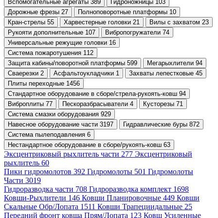
Вспомогательные агрегаты 389
Гидроножницы 103
Дорожные фрезы 27
Полноповоротные платформы 10
Кран-стрелы 55
Харвестерные головки 21
Вилы с захватом 23
Рукояти дополнительные 107
Вибропогружатели 74
Универсальные режущие головки 16
Система пожаротушения 112
Защита кабины/поворотной платформы 599
Мегарыхлители 94
Сваерезки 2
Асфальтоукладчики 1
Захваты лепестковые 45
Плиты переходные 1456
Стандартное оборудование в сборе/стрела-рукоять-ковш 94
Виброплиты 77
Пескоразбрасыватели 4
Кусторезы 71
Система смазки оборудования 929
Навесное оборудование части 3197
Гидравлические буры 872
Система пылеподавления 6
Нестандартное оборудование в сборе/рукоять-ковш 63
Эксцентриковый рыхлитель части 277
Эксцентриковый
рыхлитель 60
Пики гидромолотов 392
Гидромолоты 501
Гидромолоты
Части 3019
Гидроразводка части 708
Гидроразводка комплект 1698
Ковши-Рыхлители 146
Ковши Планировочные 449
Ковши
Скальные Обр/Лопата 1511
Ковши Трапециидальные 25
Передний фронт ковша Прям/Лопата 123
Ковш Усиленные