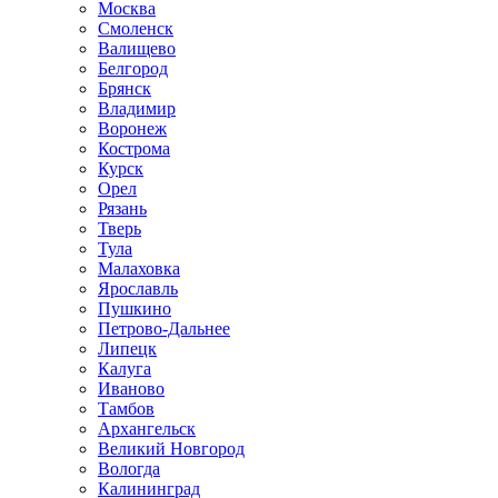
Москва
Смоленск
Валищево
Белгород
Брянск
Владимир
Воронеж
Кострома
Курск
Орел
Рязань
Тверь
Тула
Малаховка
Ярославль
Пушкино
Петрово-Дальнее
Липецк
Калуга
Иваново
Тамбов
Архангельск
Великий Новгород
Вологда
Калининград