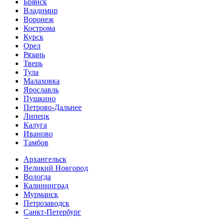
Брянск
Владимир
Воронеж
Кострома
Курск
Орел
Рязань
Тверь
Тула
Малаховка
Ярославль
Пушкино
Петрово-Дальнее
Липецк
Калуга
Иваново
Тамбов
Архангельск
Великий Новгород
Вологда
Калининград
Мурманск
Петрозаводск
Санкт-Петербург