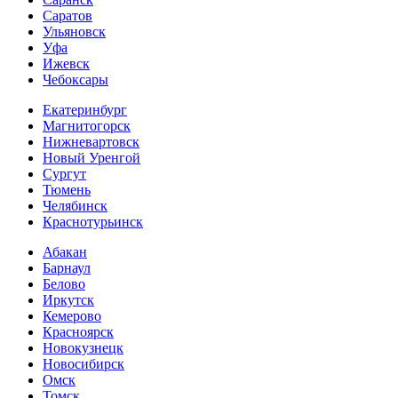
Саратов
Ульяновск
Уфа
Ижевск
Чебоксары
Екатеринбург
Магнитогорск
Нижневартовск
Новый Уренгой
Сургут
Тюмень
Челябинск
Краснотурьинск
Абакан
Барнаул
Белово
Иркутск
Кемерово
Красноярск
Новокузнецк
Новосибирск
Омск
Томск