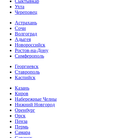
Сыктывкар
Ухта
Череповец
Астрахань
Сочи
Волгоград
Адыгея
Новороссийск
Ростов-на-Дону
Симферополь
Георгиевск
Ставрополь
Каспийск
Казань
Киров
Набережные Челны
Нижний Новгород
Оренбург
Орск
Пенза
Пермь
Самара
Саранск