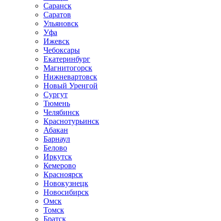
Саранск
Саратов
Ульяновск
Уфа
Ижевск
Чебоксары
Екатеринбург
Магнитогорск
Нижневартовск
Новый Уренгой
Сургут
Тюмень
Челябинск
Краснотурьинск
Абакан
Барнаул
Белово
Иркутск
Кемерово
Красноярск
Новокузнецк
Новосибирск
Омск
Томск
Братск