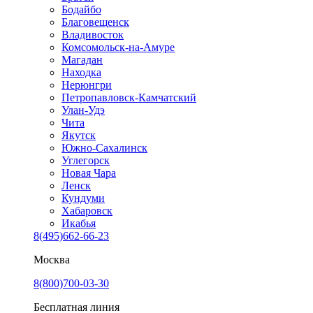
Бодайбо
Благовещенск
Владивосток
Комсомольск-на-Амуре
Магадан
Находка
Нерюнгри
Петропавловск-Камчатский
Улан-Удэ
Чита
Якутск
Южно-Сахалинск
Углегорск
Новая Чара
Ленск
Кундуми
Хабаровск
Икабья
8(495)662-66-23
Москва
8(800)700-03-30
Бесплатная линия