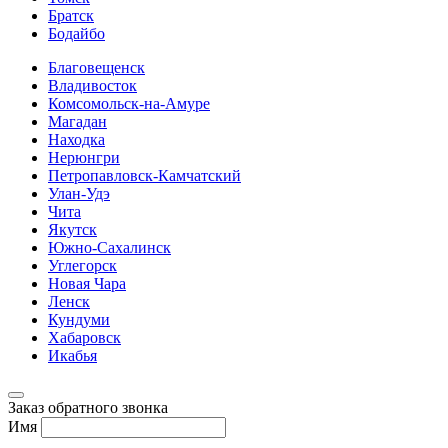
Братск
Бодайбо
Благовещенск
Владивосток
Комсомольск-на-Амуре
Магадан
Находка
Нерюнгри
Петропавловск-Камчатский
Улан-Удэ
Чита
Якутск
Южно-Сахалинск
Углегорск
Новая Чара
Ленск
Кундуми
Хабаровск
Икабья
Заказ обратного звонка
Имя