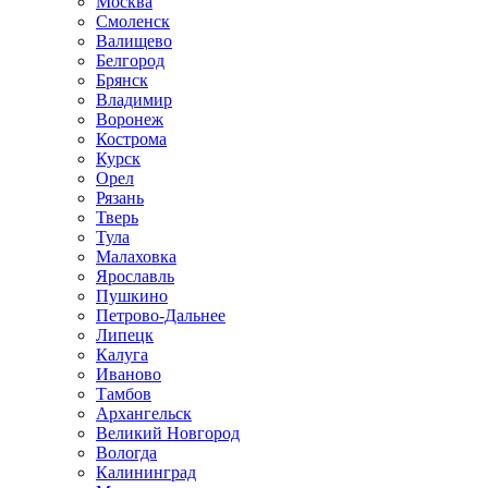
Москва
Смоленск
Валищево
Белгород
Брянск
Владимир
Воронеж
Кострома
Курск
Орел
Рязань
Тверь
Тула
Малаховка
Ярославль
Пушкино
Петрово-Дальнее
Липецк
Калуга
Иваново
Тамбов
Архангельск
Великий Новгород
Вологда
Калининград