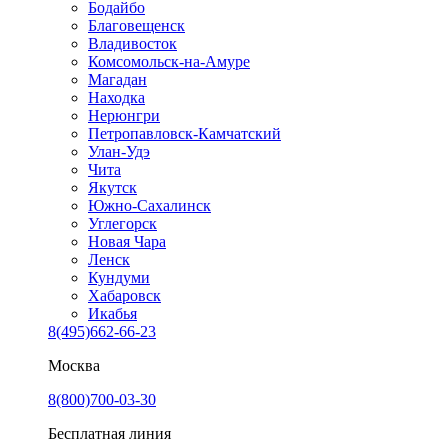
Бодайбо
Благовещенск
Владивосток
Комсомольск-на-Амуре
Магадан
Находка
Нерюнгри
Петропавловск-Камчатский
Улан-Удэ
Чита
Якутск
Южно-Сахалинск
Углегорск
Новая Чара
Ленск
Кундуми
Хабаровск
Икабья
8(495)662-66-23
Москва
8(800)700-03-30
Бесплатная линия