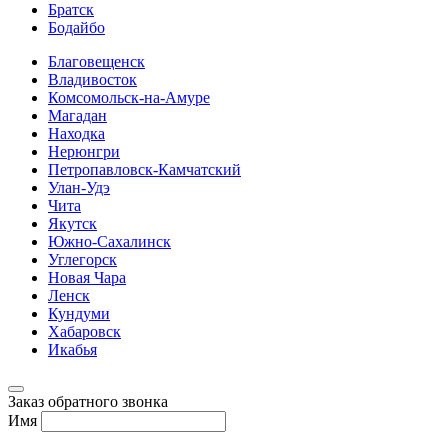
Братск
Бодайбо
Благовещенск
Владивосток
Комсомольск-на-Амуре
Магадан
Находка
Нерюнгри
Петропавловск-Камчатский
Улан-Удэ
Чита
Якутск
Южно-Сахалинск
Углегорск
Новая Чара
Ленск
Кундуми
Хабаровск
Икабья
Заказ обратного звонка
Имя