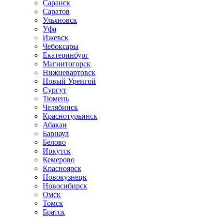
Саранск
Саратов
Ульяновск
Уфа
Ижевск
Чебоксары
Екатеринбург
Магнитогорск
Нижневартовск
Новый Уренгой
Сургут
Тюмень
Челябинск
Краснотурьинск
Абакан
Барнаул
Белово
Иркутск
Кемерово
Красноярск
Новокузнецк
Новосибирск
Омск
Томск
Братск