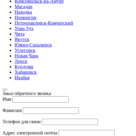
Комсомольск-на-Амуре
Магадан
Находка
Нерюнгри
Петропавловск-Камчатский
Улан-Удэ
Чита
Якутск
Южно-Сахалинск
Углегорск
Новая Чара
Ленск
Кундуми
Хабаровск
Икабья
Заказ обратного звонка
Имя
Фамилия
Телефон для связи
Адрес электронной почты