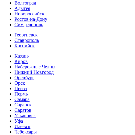
Волгоград
Адыгея
Новороссийск
Ростов-на-Дону
Симферополь
Георгиевск
Ставрополь
Каспийск
Казань
Киров
Набережные Челны
Нижний Новгород
Оренбург
Орск
Пенза
Пермь
Самара
Саранск
Саратов
Ульяновск
Уфа
Ижевск
Чебоксары