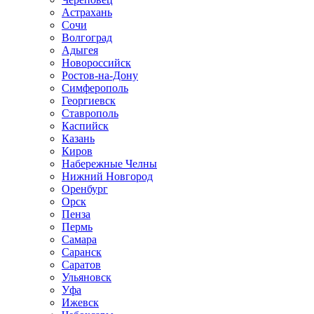
Астрахань
Сочи
Волгоград
Адыгея
Новороссийск
Ростов-на-Дону
Симферополь
Георгиевск
Ставрополь
Каспийск
Казань
Киров
Набережные Челны
Нижний Новгород
Оренбург
Орск
Пенза
Пермь
Самара
Саранск
Саратов
Ульяновск
Уфа
Ижевск