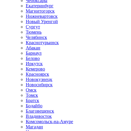
Чебоксары
Екатеринбург
Магнитогорск
Нижневартовск
Новый Уренгой
Сургут
Тюмень
Челябинск
Краснотурьинск
Абакан
Барнаул
Белово
Иркутск
Кемерово
Красноярск
Новокузнецк
Новосибирск
Омск
Томск
Братск
Бодайбо
Благовещенск
Владивосток
Комсомольск-на-Амуре
Магадан